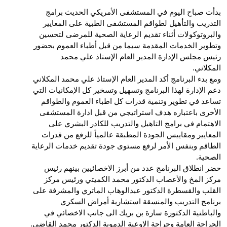
بدأت صباح اليوم في المستشفى الأمريكي الحديث برامج
التدريب والتأهيل لطواقم المستشفى الطبية على المعايير
والبروتوكولات أثناء تقديم الرعاية الصحية للمرضى لتحسين
وتطوير الخدمات المقدمة سيما من قبل أطباء العموم بحضور
رئيس مجلس الإدارة المدير العام الإستاذ علي محمد
المكلاني.
ومع بدء البرنامج أكد المدير العام الإستاذ علي محمد المكلاني
دعم الإدارة لهذا البرنامج وتسهيل وتسخير كل الإمكانيات التي
تساعد في تطوير وتنمية قدرات كل اطباء العموم والطواقم
الأخرى باعتباره هدف استراتيجي من قبل ادارة المستشفى
الاهتمام في برامج التاهيل والتدريب للكادر البشري على
المعايير ومقاييس الجودة المطبقة عالمياً للرفع من قدرات
الطاقم وبنفس الأمر لرفع مستوى جودة تقديم خدمات الرعاية
الصحية.
حضر انطلاق البرنامج عدد من أبرز الاخصائيين بينهم رئيس
مركز المخ والأعصاب الدكتور محمد الكميتي ورئيس مركز
القلب والقسطرة الدكتور عبدالوهاب الماتري والمشرفة على
برنامج التدريب والمنسقة استشارية أمراض السكري
والباطنية الدكتورة سارة بن بريك الى جانب الاخصائي في
الجراحة العامة وجراحة الاوعية الدموية الدكتور محمد القاضي.